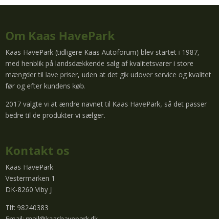
Om Kaas HavePark
Kaas HavePark (tidligere Kaas Autoforum) blev startet i 1987,
med henblik på landsdækkende salg af kvalitetsvarer i store
mængder til lave priser, uden at det gik udover service og kvalitet
før og efter kundens køb.
2017 valgte vi at ændre navnet til Kaas HavePark, så det passer
bedre til de produkter vi sælger.
Kontakt os
Kaas HavePark
Vestermarken 1
DK-8260 Viby J
Tlf: 98240383
Email:
mail@kaashavepark.dk