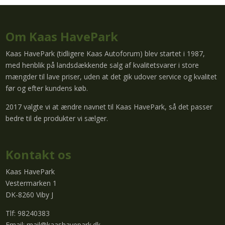
Om Kaas HavePark
Kaas HavePark (tidligere Kaas Autoforum) blev startet i 1987,
med henblik på landsdækkende salg af kvalitetsvarer i store
mængder til lave priser, uden at det gik udover service og kvalitet
før og efter kundens køb.
2017 valgte vi at ændre navnet til Kaas HavePark, så det passer
bedre til de produkter vi sælger.
Kontakt os
Kaas HavePark
Vestermarken 1
DK-8260 Viby J
Tlf: 98240383
Email:
mail@kaashavepark.dk