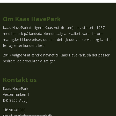
Om Kaas HavePark
Kaas HavePark (tidligere Kaas Autoforum) blev startet i 1987,
med henblik på landsdækkende salg af kvalitetsvarer i store
mængder til lave priser, uden at det gik udover service og kvalitet
før og efter kundens køb.
2017 valgte vi at ændre navnet til Kaas HavePark, så det passer
bedre til de produkter vi sælger.
Kontakt os
Kaas HavePark
Vestermarken 1
DK-8260 Viby J
Tlf: 98240383
Email:
mail@kaashavepark.dk