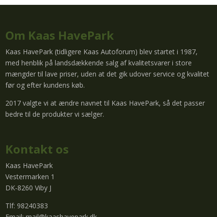
Om Kaas HavePark
Kaas HavePark (tidligere Kaas Autoforum) blev startet i 1987,
med henblik på landsdækkende salg af kvalitetsvarer i store
mængder til lave priser, uden at det gik udover service og kvalitet
før og efter kundens køb.
2017 valgte vi at ændre navnet til Kaas HavePark, så det passer
bedre til de produkter vi sælger.
Kontakt os
Kaas HavePark
Vestermarken 1
DK-8260 Viby J
Tlf: 98240383
Email:
mail@kaashavepark.dk