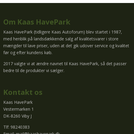
Om Kaas HavePark
Kaas HavePark (tidligere Kaas Autoforum) blev startet i 1987,
med henblik på landsdækkende salg af kvalitetsvarer i store
mængder til lave priser, uden at det gik udover service og kvalitet
før og efter kundens køb.
2017 valgte vi at ændre navnet til Kaas HavePark, så det passer
bedre til de produkter vi sælger.
Kontakt os
Kaas HavePark
Vestermarken 1
DK-8260 Viby J
Tlf: 98240383
Email:
mail@kaashavepark.dk