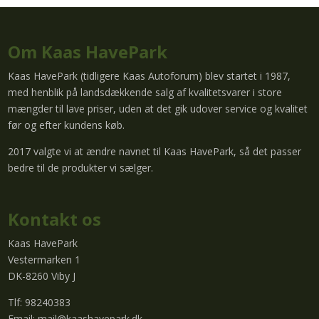
Om Kaas HavePark
Kaas HavePark (tidligere Kaas Autoforum) blev startet i 1987,
med henblik på landsdækkende salg af kvalitetsvarer i store
mængder til lave priser, uden at det gik udover service og kvalitet
før og efter kundens køb.
2017 valgte vi at ændre navnet til Kaas HavePark, så det passer
bedre til de produkter vi sælger.
Kontakt os
Kaas HavePark
Vestermarken 1
DK-8260 Viby J
Tlf: 98240383
Email:
mail@kaashavepark.dk