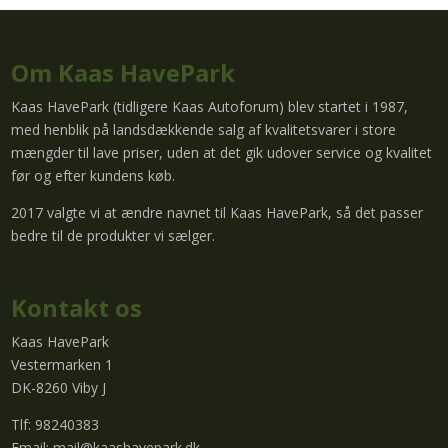
Om Kaas HavePark
Kaas HavePark (tidligere Kaas Autoforum) blev startet i 1987,
med henblik på landsdækkende salg af kvalitetsvarer i store
mængder til lave priser, uden at det gik udover service og kvalitet
før og efter kundens køb.
2017 valgte vi at ændre navnet til Kaas HavePark, så det passer
bedre til de produkter vi sælger.
Kontakt os
Kaas HavePark
Vestermarken 1
DK-8260 Viby J
Tlf: 98240383
Email:
mail@kaashavepark.dk