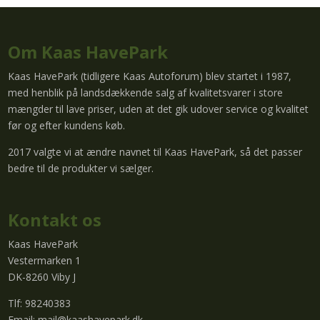
Om Kaas HavePark
Kaas HavePark (tidligere Kaas Autoforum) blev startet i 1987,
med henblik på landsdækkende salg af kvalitetsvarer i store
mængder til lave priser, uden at det gik udover service og kvalitet
før og efter kundens køb.
2017 valgte vi at ændre navnet til Kaas HavePark, så det passer
bedre til de produkter vi sælger.
Kontakt os
Kaas HavePark
Vestermarken 1
DK-8260 Viby J
Tlf: 98240383
Email:
mail@kaashavepark.dk