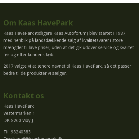
Om Kaas HavePark
Kaas HavePark (tidligere Kaas Autoforum) blev startet i 1987,
med henblik på landsdækkende salg af kvalitetsvarer i store
mængder til lave priser, uden at det gik udover service og kvalitet
før og efter kundens køb.
2017 valgte vi at ændre navnet til Kaas HavePark, så det passer
bedre til de produkter vi sælger.
Kontakt os
Kaas HavePark
Vestermarken 1
DK-8260 Viby J
Tlf: 98240383
Email:
mail@kaashavepark.dk