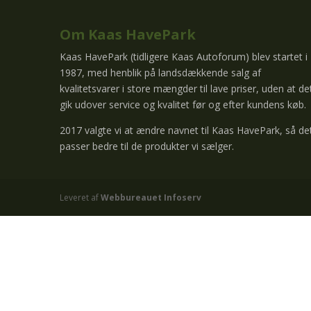
Om Kaas HavePark
Kaas HavePark (tidligere Kaas Autoforum) blev startet i
1987, med henblik på landsdækkende salg af
kvalitetsvarer i store mængder til lave priser, uden at de
gik udover service og kvalitet før og efter kundens køb.
2017 valgte vi at ændre navnet til Kaas HavePark, så de
passer bedre til de produkter vi sælger.
Leveret af
Webbureauet Infoserv