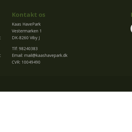
Kontakt os
Kaas HavePark
Vestermarken 1
t
DK-8260 Viby J
Tlf: 98240383
t
Email:
mail@kaashavepark.dk
CVR: 10049490