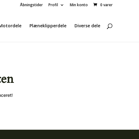
Åbningstider
Profil
Min konto
0 varer
Motordele
Plæneklipperdele
Diverse dele
ten
nceret!