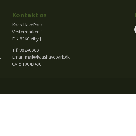
Kontakt os
Kaas HavePark
Vestermarken 1
t
DK-8260 Viby J
Tlf: 98240383
t
Email:
mail@kaashavepark.dk
CVR: 10049490