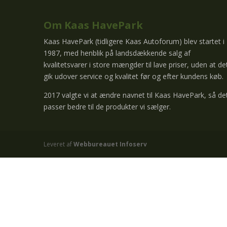
Om Kaas HavePark
Kaas HavePark (tidligere Kaas Autoforum) blev startet i
1987, med henblik på landsdækkende salg af
kvalitetsvarer i store mængder til lave priser, uden at de
gik udover service og kvalitet før og efter kundens køb.
2017 valgte vi at ændre navnet til Kaas HavePark, så de
passer bedre til de produkter vi sælger.
Leveret af
Webbureauet Infoserv