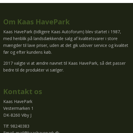
Om Kaas HavePark
Kaas HavePark (tidligere Kaas Autoforum) blev startet i 1987,
med henblik på landsdækkende salg af kvalitetsvarer i store
mængder til lave priser, uden at det gik udover service og kvalitet
før og efter kundens køb.
2017 valgte vi at ændre navnet til Kaas HavePark, så det passer
bedre til de produkter vi sælger.
Kontakt os
Kaas HavePark
Vestermarken 1
DK-8260 Viby J
Tlf: 98240383
Email:
mail@kaashavepark.dk