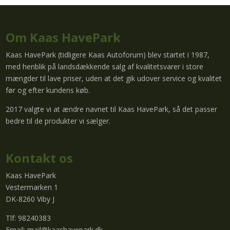
Om Kaas HavePark
Kaas HavePark (tidligere Kaas Autoforum) blev startet i 1987,
med henblik på landsdækkende salg af kvalitetsvarer i store
mængder til lave priser, uden at det gik udover service og kvalitet
før og efter kundens køb.
2017 valgte vi at ændre navnet til Kaas HavePark, så det passer
bedre til de produkter vi sælger.
Kontakt os
Kaas HavePark
Vestermarken 1
DK-8260 Viby J
Tlf: 98240383
Email:
mail@kaashavepark.dk