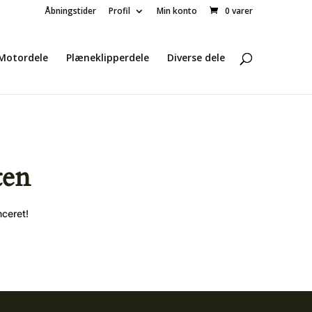
Åbningstider
Profil
Min konto
0 varer
Motordele
Plæneklipperdele
Diverse dele
ten
nceret!