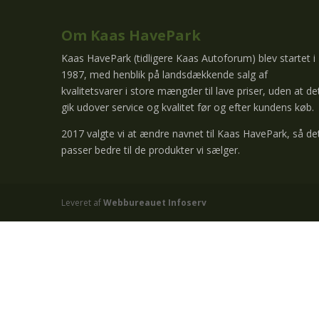
Om Kaas HavePark
Kaas HavePark (tidligere Kaas Autoforum) blev startet i
1987, med henblik på landsdækkende salg af
kvalitetsvarer i store mængder til lave priser, uden at de
gik udover service og kvalitet før og efter kundens køb.
2017 valgte vi at ændre navnet til Kaas HavePark, så de
passer bedre til de produkter vi sælger.
Leveret af
Webbureauet Infoserv