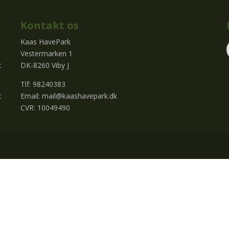
Kontakt os
Kaas HavePark
Vestermarken 1
t
DK-8260 Viby J
Tlf: 98240383
t
Email:
mail@kaashavepark.dk
CVR: 10049490