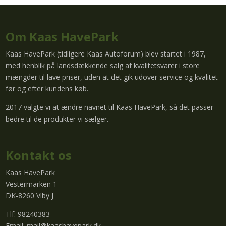
Om Kaas HavePark
Kaas HavePark (tidligere Kaas Autoforum) blev startet i 1987,
med henblik på landsdækkende salg af kvalitetsvarer i store
mængder til lave priser, uden at det gik udover service og kvalitet
før og efter kundens køb.
2017 valgte vi at ændre navnet til Kaas HavePark, så det passer
bedre til de produkter vi sælger.
Kontakt os
Kaas HavePark
Vestermarken 1
DK-8260 Viby J
Tlf: 98240383
Email:
mail@kaashavepark.dk