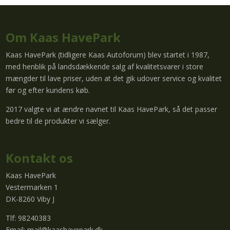
Om Kaas HavePark
Kaas HavePark (tidligere Kaas Autoforum) blev startet i 1987,
med henblik på landsdækkende salg af kvalitetsvarer i store
mængder til lave priser, uden at det gik udover service og kvalitet
før og efter kundens køb.
2017 valgte vi at ændre navnet til Kaas HavePark, så det passer
bedre til de produkter vi sælger.
Kontakt os
Kaas HavePark
Vestermarken 1
DK-8260 Viby J
Tlf: 98240383
Email:
mail@kaashavepark.dk