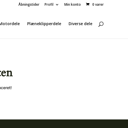
Åbningstider
Profil
Min konto
0 varer
Motordele
Plæneklipperdele
Diverse dele
ten
nceret!