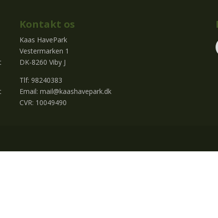
Kontakt os
Kaas HavePark
Vestermarken 1
t
DK-8260 Viby J
Tlf: 98240383
t
Email:
mail@kaashavepark.dk
CVR: 10049490