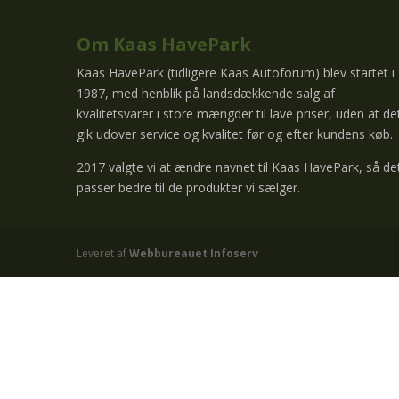
Om Kaas HavePark
Kaas HavePark (tidligere Kaas Autoforum) blev startet i
1987, med henblik på landsdækkende salg af
kvalitetsvarer i store mængder til lave priser, uden at de
gik udover service og kvalitet før og efter kundens køb.
2017 valgte vi at ændre navnet til Kaas HavePark, så de
passer bedre til de produkter vi sælger.
Leveret af
Webbureauet Infoserv