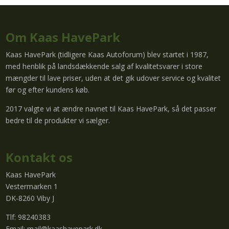
Om Kaas HavePark
Kaas HavePark (tidligere Kaas Autoforum) blev startet i 1987,
med henblik på landsdækkende salg af kvalitetsvarer i store
mængder til lave priser, uden at det gik udover service og kvalitet
før og efter kundens køb.
2017 valgte vi at ændre navnet til Kaas HavePark, så det passer
bedre til de produkter vi sælger.
Kontakt os
Kaas HavePark
Vestermarken 1
DK-8260 Viby J
Tlf: 98240383
Email:
mail@kaashavepark.dk