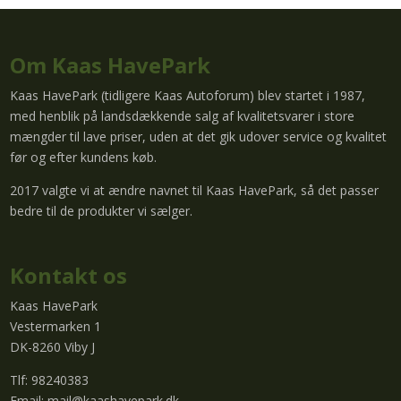
Om Kaas HavePark
Kaas HavePark (tidligere Kaas Autoforum) blev startet i 1987,
med henblik på landsdækkende salg af kvalitetsvarer i store
mængder til lave priser, uden at det gik udover service og kvalitet
før og efter kundens køb.
2017 valgte vi at ændre navnet til Kaas HavePark, så det passer
bedre til de produkter vi sælger.
Kontakt os
Kaas HavePark
Vestermarken 1
DK-8260 Viby J
Tlf: 98240383
Email:
mail@kaashavepark.dk