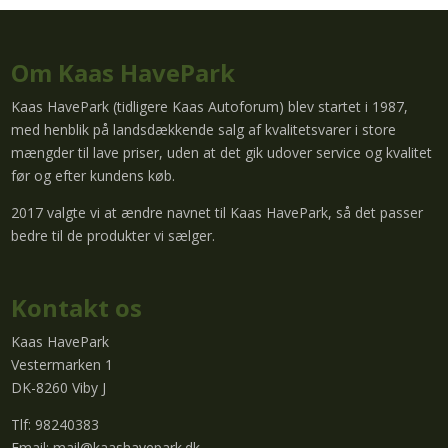
Om Kaas HavePark
Kaas HavePark (tidligere Kaas Autoforum) blev startet i 1987,
med henblik på landsdækkende salg af kvalitetsvarer i store
mængder til lave priser, uden at det gik udover service og kvalitet
før og efter kundens køb.
2017 valgte vi at ændre navnet til Kaas HavePark, så det passer
bedre til de produkter vi sælger.
Kontakt os
Kaas HavePark
Vestermarken 1
DK-8260 Viby J
Tlf: 98240383
Email:
mail@kaashavepark.dk