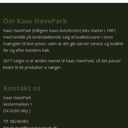
Om Kaas HavePark
Kaas HavePark (tidligere Kaas Autoforum) blev startet i 1987,
med henblik på landsdækkende salg af kvalitetsvarer i store
mængder til lave priser, uden at det gik udover service og kvalitet
før og efter kundens køb.
2017 valgte vi at ændre navnet til Kaas HavePark, så det passer
bedre til de produkter vi sælger.
Kontakt os
Kaas HavePark
Vestermarken 1
DK-8260 Viby J
Tlf: 98240383
Email:
mail@kaashavepark.dk