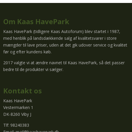
Om Kaas HavePark
Kaas HavePark (tidligere Kaas Autoforum) blev startet i 1987,
med henblik på landsdækkende salg af kvalitetsvarer i store
mængder til lave priser, uden at det gik udover service og kvalitet
før og efter kundens køb.
2017 valgte vi at ændre navnet til Kaas HavePark, så det passer
bedre til de produkter vi sælger.
Kontakt os
Kaas HavePark
Vestermarken 1
DK-8260 Viby J
Tlf: 98240383
Email:
mail@kaashavepark.dk