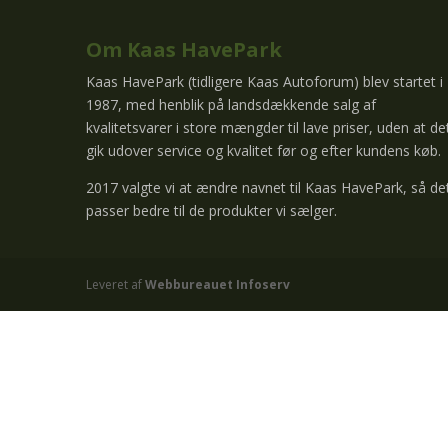
Om Kaas HavePark
Kaas HavePark (tidligere Kaas Autoforum) blev startet i
1987, med henblik på landsdækkende salg af
kvalitetsvarer i store mængder til lave priser, uden at de
gik udover service og kvalitet før og efter kundens køb.
2017 valgte vi at ændre navnet til Kaas HavePark, så de
passer bedre til de produkter vi sælger.
Leveret af
Webbureauet Infoserv