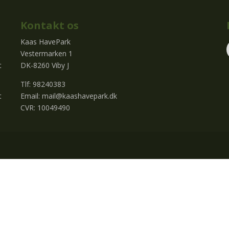
Kontakt os
Kaas HavePark
Vestermarken 1
t
DK-8260 Viby J
Tlf: 98240383
t
Email:
mail@kaashavepark.dk
CVR: 10049490