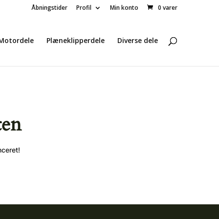
Åbningstider
Profil
Min konto
0 varer
Motordele
Plæneklipperdele
Diverse dele
ten
nceret!