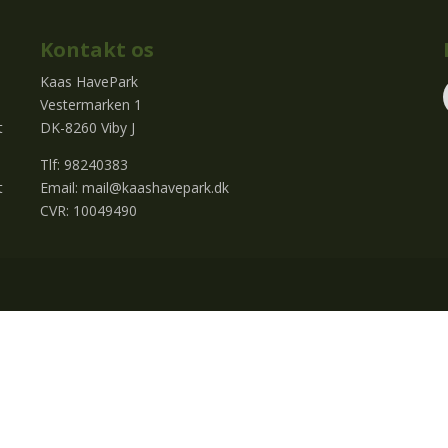
Kontakt os
Kaas HavePark
Vestermarken 1
t
DK-8260 Viby J
Tlf: 98240383
t
Email:
mail@kaashavepark.dk
CVR: 10049490