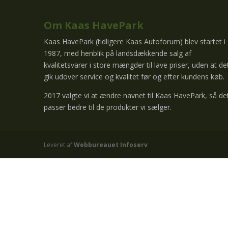
Om Kaas HavePark
Kaas HavePark (tidligere Kaas Autoforum) blev startet i
1987, med henblik på landsdækkende salg af
kvalitetsvarer i store mængder til lave priser, uden at de
gik udover service og kvalitet før og efter kundens køb.
2017 valgte vi at ændre navnet til Kaas HavePark, så de
passer bedre til de produkter vi sælger.
Leveret af
Webbureauet Infoserv