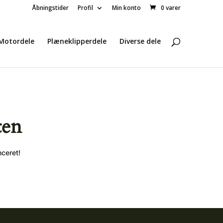
Åbningstider
Profil
Min konto
0 varer
Motordele
Plæneklipperdele
Diverse dele
ten
nceret!