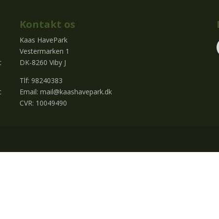
Kontakt os
Kaas HavePark
Vestermarken 1
t
DK-8260 Viby J
Tlf: 98240383
t
Email:
mail@kaashavepark.dk
CVR: 10049490