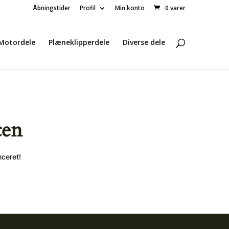
Åbningstider
Profil
Min konto
0 varer
Motordele
Plæneklipperdele
Diverse dele
ten
nceret!