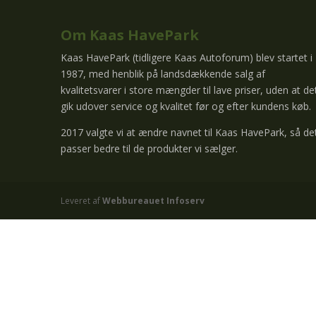
Om Kaas HavePark
Kaas HavePark (tidligere Kaas Autoforum) blev startet i
1987, med henblik på landsdækkende salg af
kvalitetsvarer i store mængder til lave priser, uden at de
gik udover service og kvalitet før og efter kundens køb.
2017 valgte vi at ændre navnet til Kaas HavePark, så de
passer bedre til de produkter vi sælger.
Leveret af
Webbureauet Infoserv