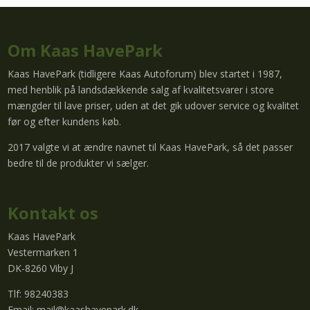
Om Kaas HavePark
Kaas HavePark (tidligere Kaas Autoforum) blev startet i 1987,
med henblik på landsdækkende salg af kvalitetsvarer i store
mængder til lave priser, uden at det gik udover service og kvalitet
før og efter kundens køb.
2017 valgte vi at ændre navnet til Kaas HavePark, så det passer
bedre til de produkter vi sælger.
Kontakt os
Kaas HavePark
Vestermarken 1
DK-8260 Viby J
Tlf: 98240383
Email:
mail@kaashavepark.dk