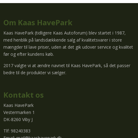
Om Kaas HavePark
Kaas HavePark (tidligere Kaas Autoforum) blev startet i 1987,
med henblik på landsdækkende salg af kvalitetsvarer i store
mængder til lave priser, uden at det gik udover service og kvalitet
før og efter kundens køb.
2017 valgte vi at ændre navnet til Kaas HavePark, så det passer
bedre til de produkter vi sælger.
Kontakt os
Kaas HavePark
Vestermarken 1
DK-8260 Viby J
Tlf: 98240383
Email:
mail@kaashavepark.dk