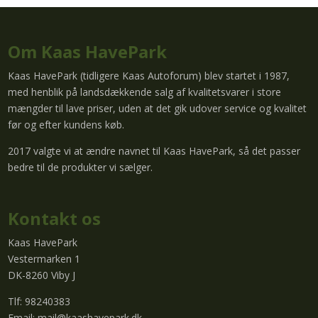
Om Kaas HavePark
Kaas HavePark (tidligere Kaas Autoforum) blev startet i 1987,
med henblik på landsdækkende salg af kvalitetsvarer i store
mængder til lave priser, uden at det gik udover service og kvalitet
før og efter kundens køb.
2017 valgte vi at ændre navnet til Kaas HavePark, så det passer
bedre til de produkter vi sælger.
Kontakt os
Kaas HavePark
Vestermarken 1
DK-8260 Viby J
Tlf: 98240383
Email:
mail@kaashavepark.dk