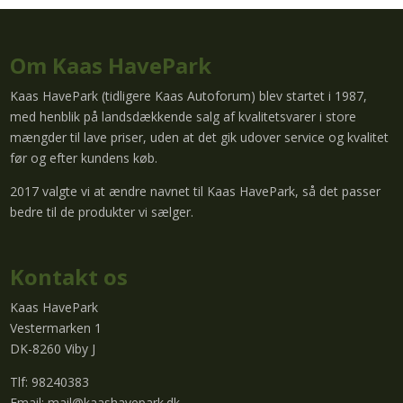
Om Kaas HavePark
Kaas HavePark (tidligere Kaas Autoforum) blev startet i 1987,
med henblik på landsdækkende salg af kvalitetsvarer i store
mængder til lave priser, uden at det gik udover service og kvalitet
før og efter kundens køb.
2017 valgte vi at ændre navnet til Kaas HavePark, så det passer
bedre til de produkter vi sælger.
Kontakt os
Kaas HavePark
Vestermarken 1
DK-8260 Viby J
Tlf: 98240383
Email:
mail@kaashavepark.dk