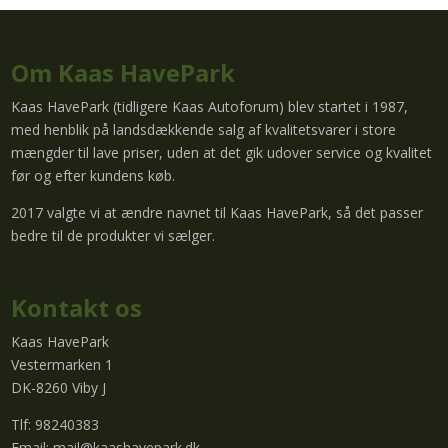
Om Kaas HavePark
Kaas HavePark (tidligere Kaas Autoforum) blev startet i 1987,
med henblik på landsdækkende salg af kvalitetsvarer i store
mængder til lave priser, uden at det gik udover service og kvalitet
før og efter kundens køb.
2017 valgte vi at ændre navnet til Kaas HavePark, så det passer
bedre til de produkter vi sælger.
Kontakt os
Kaas HavePark
Vestermarken 1
DK-8260 Viby J
Tlf: 98240383
Email:
mail@kaashavepark.dk