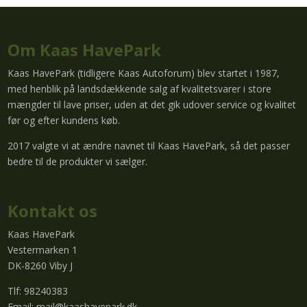
Om Kaas HavePark
Kaas HavePark (tidligere Kaas Autoforum) blev startet i 1987,
med henblik på landsdækkende salg af kvalitetsvarer i store
mængder til lave priser, uden at det gik udover service og kvalitet
før og efter kundens køb.
2017 valgte vi at ændre navnet til Kaas HavePark, så det passer
bedre til de produkter vi sælger.
Kontakt os
Kaas HavePark
Vestermarken 1
DK-8260 Viby J
Tlf: 98240383
Email:
mail@kaashavepark.dk