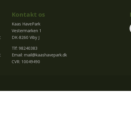
Kontakt os
Kaas HavePark
Vestermarken 1
t
DK-8260 Viby J
Tlf: 98240383
t
Email:
mail@kaashavepark.dk
CVR: 10049490