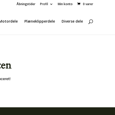
Åbningstider
Profil
Min konto
0 varer
Motordele
Plæneklipperdele
Diverse dele
ten
nceret!