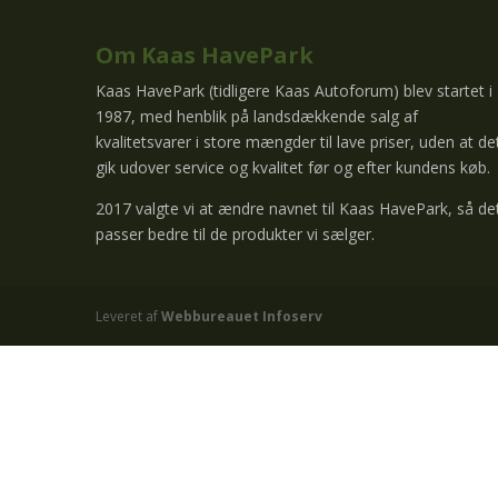
Om Kaas HavePark
Kaas HavePark (tidligere Kaas Autoforum) blev startet i
1987, med henblik på landsdækkende salg af
kvalitetsvarer i store mængder til lave priser, uden at de
gik udover service og kvalitet før og efter kundens køb.
2017 valgte vi at ændre navnet til Kaas HavePark, så de
passer bedre til de produkter vi sælger.
Leveret af
Webbureauet Infoserv