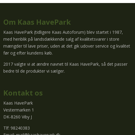
Om Kaas HavePark
Kaas HavePark (tidligere Kaas Autoforum) blev startet i 1987,
med henblik på landsdækkende salg af kvalitetsvarer i store
mængder til lave priser, uden at det gik udover service og kvalitet
før og efter kundens køb.
2017 valgte vi at ændre navnet til Kaas HavePark, så det passer
bedre til de produkter vi sælger.
Kontakt os
Kaas HavePark
Vestermarken 1
DK-8260 Viby J
Tlf: 98240383
Email:
mail@kaashavepark.dk