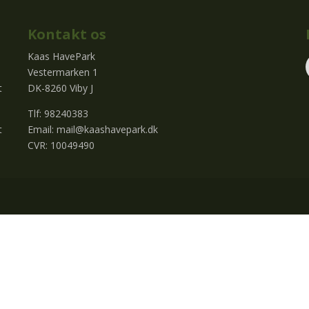
Kontakt os
Kaas HavePark
Vestermarken 1
t
DK-8260 Viby J
Tlf: 98240383
t
Email:
mail@kaashavepark.dk
CVR: 10049490