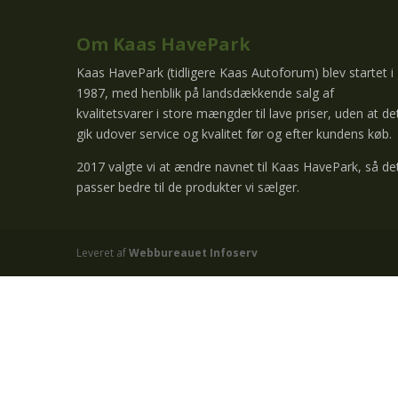
Om Kaas HavePark
Kaas HavePark (tidligere Kaas Autoforum) blev startet i
1987, med henblik på landsdækkende salg af
kvalitetsvarer i store mængder til lave priser, uden at de
gik udover service og kvalitet før og efter kundens køb.
2017 valgte vi at ændre navnet til Kaas HavePark, så de
passer bedre til de produkter vi sælger.
Leveret af
Webbureauet Infoserv