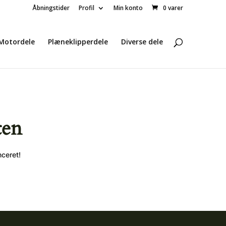
Åbningstider
Profil
Min konto
0 varer
Motordele
Plæneklipperdele
Diverse dele
ten
nceret!