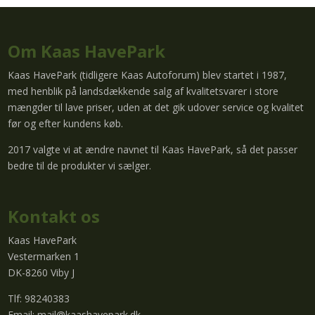
Om Kaas HavePark
Kaas HavePark (tidligere Kaas Autoforum) blev startet i 1987,
med henblik på landsdækkende salg af kvalitetsvarer i store
mængder til lave priser, uden at det gik udover service og kvalitet
før og efter kundens køb.
2017 valgte vi at ændre navnet til Kaas HavePark, så det passer
bedre til de produkter vi sælger.
Kontakt os
Kaas HavePark
Vestermarken 1
DK-8260 Viby J
Tlf: 98240383
Email:
mail@kaashavepark.dk