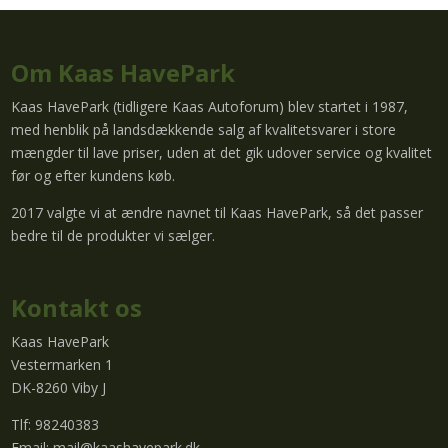
Om Kaas HavePark
Kaas HavePark (tidligere Kaas Autoforum) blev startet i 1987,
med henblik på landsdækkende salg af kvalitetsvarer i store
mængder til lave priser, uden at det gik udover service og kvalitet
før og efter kundens køb.
2017 valgte vi at ændre navnet til Kaas HavePark, så det passer
bedre til de produkter vi sælger.
Kontakt os
Kaas HavePark
Vestermarken 1
DK-8260 Viby J
Tlf: 98240383
Email:
mail@kaashavepark.dk