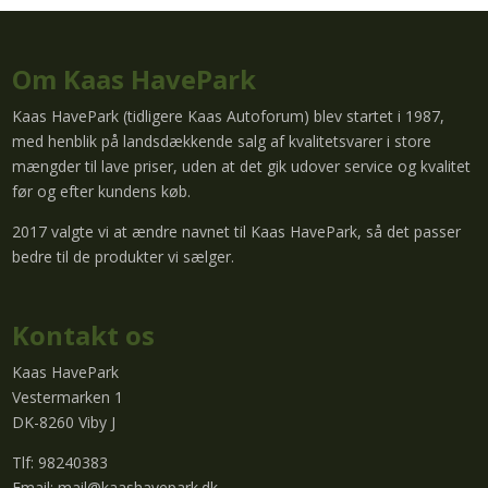
Om Kaas HavePark
Kaas HavePark (tidligere Kaas Autoforum) blev startet i 1987,
med henblik på landsdækkende salg af kvalitetsvarer i store
mængder til lave priser, uden at det gik udover service og kvalitet
før og efter kundens køb.
2017 valgte vi at ændre navnet til Kaas HavePark, så det passer
bedre til de produkter vi sælger.
Kontakt os
Kaas HavePark
Vestermarken 1
DK-8260 Viby J
Tlf: 98240383
Email:
mail@kaashavepark.dk