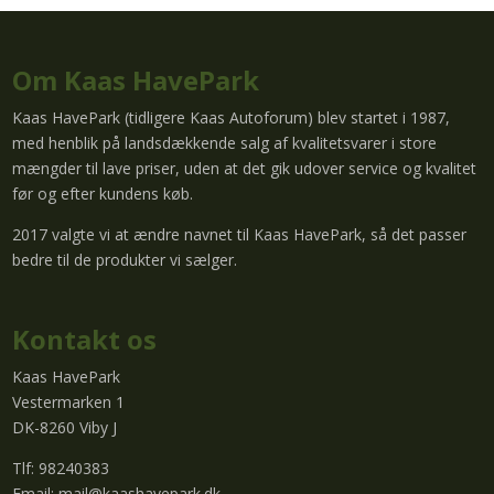
Om Kaas HavePark
Kaas HavePark (tidligere Kaas Autoforum) blev startet i 1987,
med henblik på landsdækkende salg af kvalitetsvarer i store
mængder til lave priser, uden at det gik udover service og kvalitet
før og efter kundens køb.
2017 valgte vi at ændre navnet til Kaas HavePark, så det passer
bedre til de produkter vi sælger.
Kontakt os
Kaas HavePark
Vestermarken 1
DK-8260 Viby J
Tlf: 98240383
Email:
mail@kaashavepark.dk