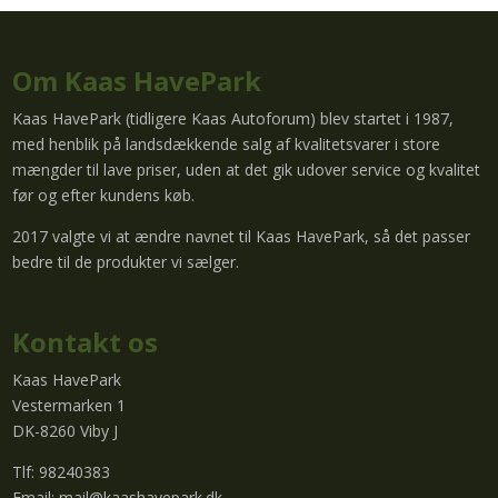
Om Kaas HavePark
Kaas HavePark (tidligere Kaas Autoforum) blev startet i 1987,
med henblik på landsdækkende salg af kvalitetsvarer i store
mængder til lave priser, uden at det gik udover service og kvalitet
før og efter kundens køb.
2017 valgte vi at ændre navnet til Kaas HavePark, så det passer
bedre til de produkter vi sælger.
Kontakt os
Kaas HavePark
Vestermarken 1
DK-8260 Viby J
Tlf: 98240383
Email:
mail@kaashavepark.dk