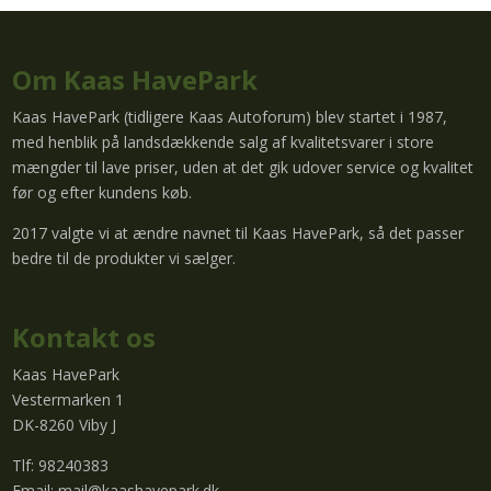
Om Kaas HavePark
Kaas HavePark (tidligere Kaas Autoforum) blev startet i 1987,
med henblik på landsdækkende salg af kvalitetsvarer i store
mængder til lave priser, uden at det gik udover service og kvalitet
før og efter kundens køb.
2017 valgte vi at ændre navnet til Kaas HavePark, så det passer
bedre til de produkter vi sælger.
Kontakt os
Kaas HavePark
Vestermarken 1
DK-8260 Viby J
Tlf: 98240383
Email:
mail@kaashavepark.dk