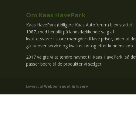
Om Kaas HavePark
Kaas HavePark (tidligere Kaas Autoforum) blev startet i
1987, med henblik på landsdækkende salg af
kvalitetsvarer i store mængder til lave priser, uden at de
gik udover service og kvalitet før og efter kundens køb.
2017 valgte vi at ændre navnet til Kaas HavePark, så de
passer bedre til de produkter vi sælger.
Leveret af
Webbureauet Infoserv