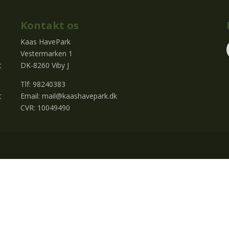
Kontakt os
Kaas HavePark
Vestermarken 1
t
DK-8260 Viby J
Tlf: 98240383
t
Email:
mail@kaashavepark.dk
CVR: 10049490