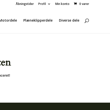
Åbningstider
Profil
Min konto
0 varer
Motordele
Plæneklipperdele
Diverse dele
ten
nceret!