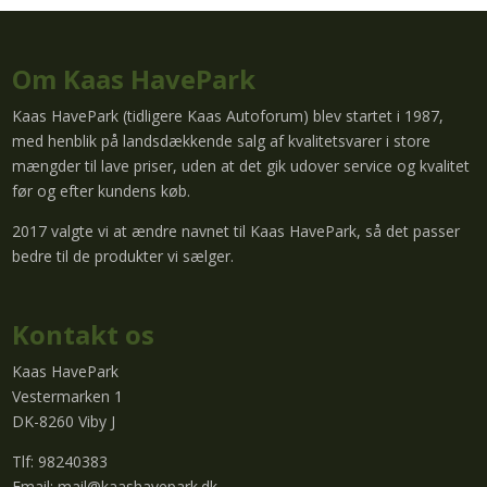
Om Kaas HavePark
Kaas HavePark (tidligere Kaas Autoforum) blev startet i 1987,
med henblik på landsdækkende salg af kvalitetsvarer i store
mængder til lave priser, uden at det gik udover service og kvalitet
før og efter kundens køb.
2017 valgte vi at ændre navnet til Kaas HavePark, så det passer
bedre til de produkter vi sælger.
Kontakt os
Kaas HavePark
Vestermarken 1
DK-8260 Viby J
Tlf: 98240383
Email:
mail@kaashavepark.dk