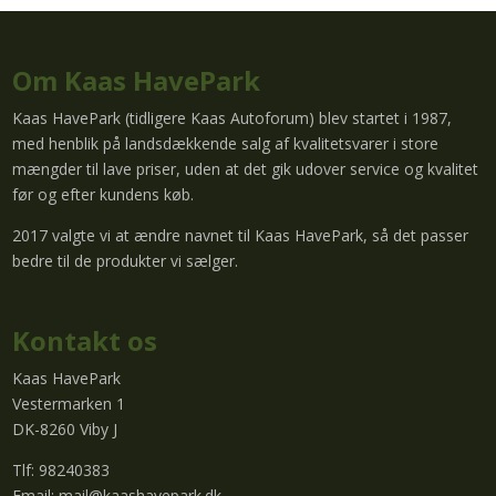
Om Kaas HavePark
Kaas HavePark (tidligere Kaas Autoforum) blev startet i 1987,
med henblik på landsdækkende salg af kvalitetsvarer i store
mængder til lave priser, uden at det gik udover service og kvalitet
før og efter kundens køb.
2017 valgte vi at ændre navnet til Kaas HavePark, så det passer
bedre til de produkter vi sælger.
Kontakt os
Kaas HavePark
Vestermarken 1
DK-8260 Viby J
Tlf: 98240383
Email:
mail@kaashavepark.dk