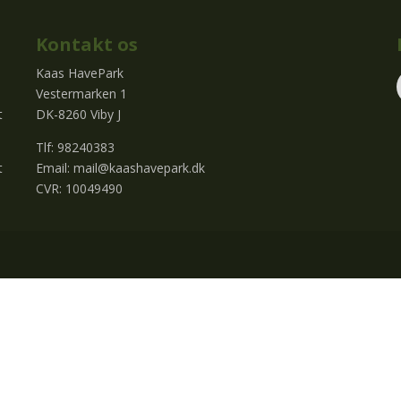
Kontakt os
Kaas HavePark
Vestermarken 1
t
DK-8260 Viby J
Tlf: 98240383
t
Email:
mail@kaashavepark.dk
CVR: 10049490