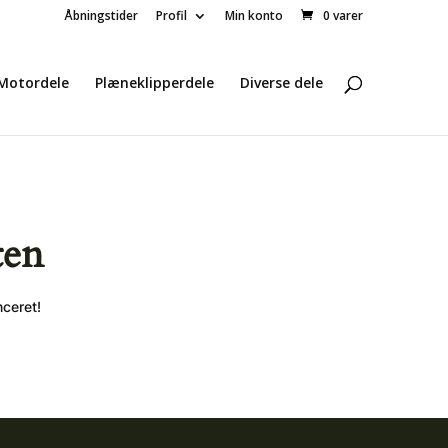
Åbningstider
Profil
Min konto
0 varer
Motordele
Plæneklipperdele
Diverse dele
ten
nceret!