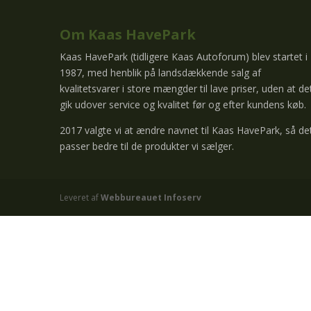
Om Kaas HavePark
Kaas HavePark (tidligere Kaas Autoforum) blev startet i
1987, med henblik på landsdækkende salg af
kvalitetsvarer i store mængder til lave priser, uden at de
gik udover service og kvalitet før og efter kundens køb.
2017 valgte vi at ændre navnet til Kaas HavePark, så de
passer bedre til de produkter vi sælger.
Leveret af
Webbureauet Infoserv