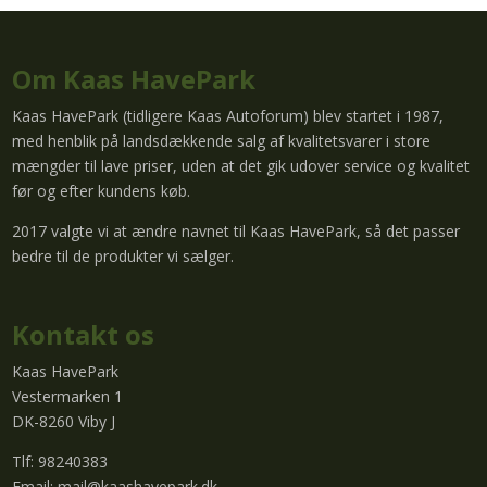
Om Kaas HavePark
Kaas HavePark (tidligere Kaas Autoforum) blev startet i 1987,
med henblik på landsdækkende salg af kvalitetsvarer i store
mængder til lave priser, uden at det gik udover service og kvalitet
før og efter kundens køb.
2017 valgte vi at ændre navnet til Kaas HavePark, så det passer
bedre til de produkter vi sælger.
Kontakt os
Kaas HavePark
Vestermarken 1
DK-8260 Viby J
Tlf: 98240383
Email:
mail@kaashavepark.dk