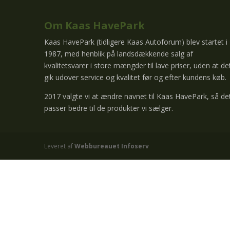
Om Kaas HavePark
Kaas HavePark (tidligere Kaas Autoforum) blev startet i
1987, med henblik på landsdækkende salg af
kvalitetsvarer i store mængder til lave priser, uden at de
gik udover service og kvalitet før og efter kundens køb.
2017 valgte vi at ændre navnet til Kaas HavePark, så de
passer bedre til de produkter vi sælger.
Leveret af
Webbureauet Infoserv