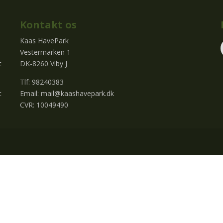
Kontakt os
Kaas HavePark
Vestermarken 1
t
DK-8260 Viby J
Tlf: 98240383
t
Email:
mail@kaashavepark.dk
CVR: 10049490