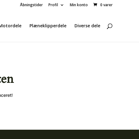
Åbningstider
Profil
Min konto
0 varer
Motordele
Plæneklipperdele
Diverse dele
ten
nceret!