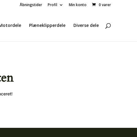
Åbningstider
Profil
Min konto
0 varer
Motordele
Plæneklipperdele
Diverse dele
ten
nceret!