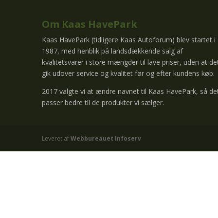
Om Kaas HavePark
Kaas HavePark (tidligere Kaas Autoforum) blev startet i
1987, med henblik på landsdækkende salg af
kvalitetsvarer i store mængder til lave priser, uden at de
gik udover service og kvalitet før og efter kundens køb.
2017 valgte vi at ændre navnet til Kaas HavePark, så de
passer bedre til de produkter vi sælger.
Leveret af
Webbureauet Infoserv