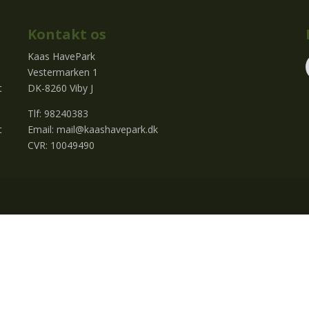
Kontakt os
Kaas HavePark
Vestermarken 1
t
DK-8260 Viby J
Tlf: 98240383
t
Email:
mail@kaashavepark.dk
CVR: 10049490