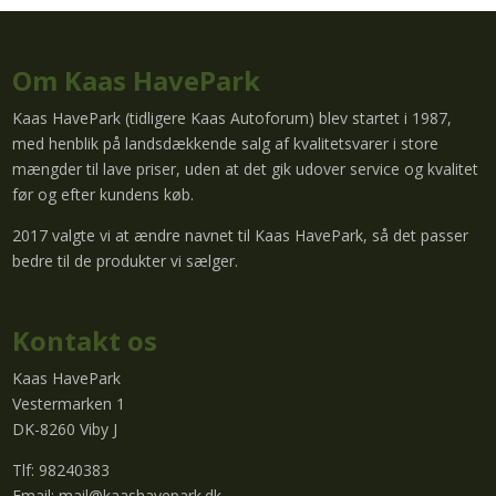
Om Kaas HavePark
Kaas HavePark (tidligere Kaas Autoforum) blev startet i 1987,
med henblik på landsdækkende salg af kvalitetsvarer i store
mængder til lave priser, uden at det gik udover service og kvalitet
før og efter kundens køb.
2017 valgte vi at ændre navnet til Kaas HavePark, så det passer
bedre til de produkter vi sælger.
Kontakt os
Kaas HavePark
Vestermarken 1
DK-8260 Viby J
Tlf: 98240383
Email:
mail@kaashavepark.dk