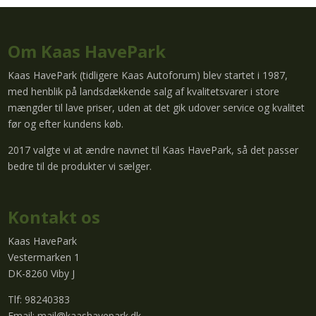
Om Kaas HavePark
Kaas HavePark (tidligere Kaas Autoforum) blev startet i 1987,
med henblik på landsdækkende salg af kvalitetsvarer i store
mængder til lave priser, uden at det gik udover service og kvalitet
før og efter kundens køb.
2017 valgte vi at ændre navnet til Kaas HavePark, så det passer
bedre til de produkter vi sælger.
Kontakt os
Kaas HavePark
Vestermarken 1
DK-8260 Viby J
Tlf: 98240383
Email:
mail@kaashavepark.dk