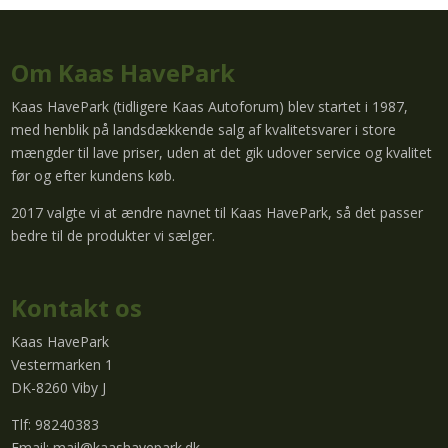
Om Kaas HavePark
Kaas HavePark (tidligere Kaas Autoforum) blev startet i 1987,
med henblik på landsdækkende salg af kvalitetsvarer i store
mængder til lave priser, uden at det gik udover service og kvalitet
før og efter kundens køb.
2017 valgte vi at ændre navnet til Kaas HavePark, så det passer
bedre til de produkter vi sælger.
Kontakt os
Kaas HavePark
Vestermarken 1
DK-8260 Viby J
Tlf: 98240383
Email:
mail@kaashavepark.dk